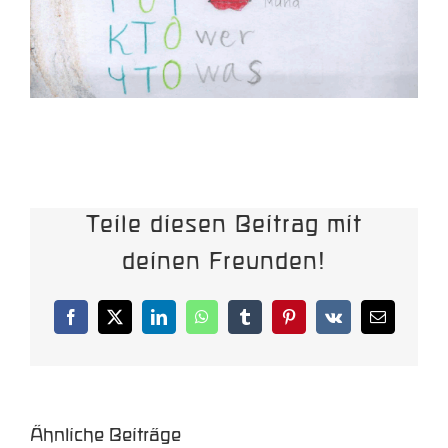
Teile diesen Beitrag mit
deinen Freunden!
Facebook
X
LinkedIn
WhatsApp
Tumblr
Pinterest
Vk
E-
Mail
Ähnliche Beiträge