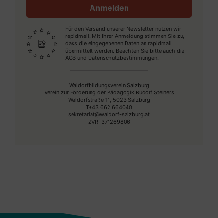
Anmelden
Für den Versand unserer Newsletter nutzen wir
rapidmail. Mit Ihrer Anmeldung stimmen Sie zu,
dass die eingegebenen Daten an rapidmail
übermittelt werden. Beachten Sie bitte auch die
AGB und Datenschutzbestimmungen.
Waldorfbildungsverein Salzburg
Verein zur Förderung der Pädagogik Rudolf Steiners
Waldorfstraße 11, 5023 Salzburg
T+43 662 664040
sekretariat@waldorf-salzburg.at
ZVR: 371269806