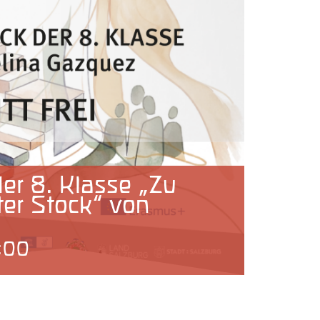
er 8. Klasse „Zu
ter Stock“ von
:00