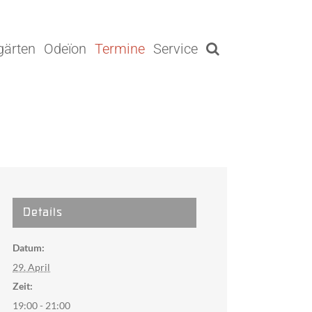
gärten
Odeïon
Termine
Service
Details
Datum:
29. April
Zeit:
19:00 - 21:00