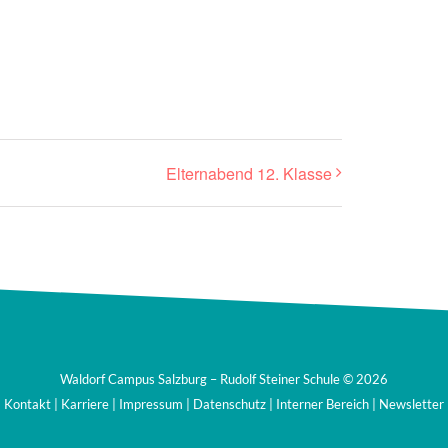
Elternabend 12. Klasse
Waldorf Campus Salzburg – Rudolf Steiner Schule ©
2026
Kontakt
|
Karriere
|
Impressum
|
Datenschutz
|
Interner Bereich
|
Newsletter