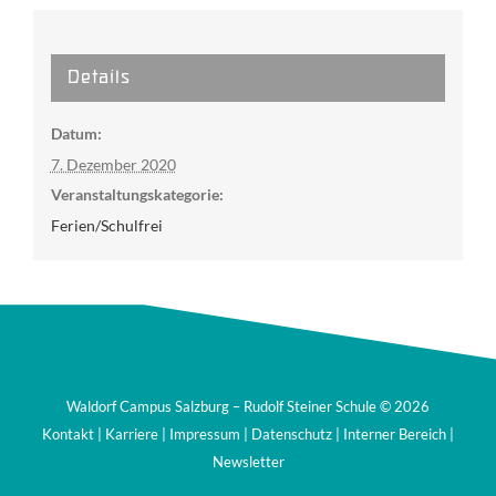
Details
Datum:
7. Dezember 2020
Veranstaltungskategorie:
Ferien/Schulfrei
Waldorf Campus Salzburg – Rudolf Steiner Schule ©
2026
Kontakt
|
Karriere
|
Impressum
|
Datenschutz
|
Interner Bereich
|
Newsletter