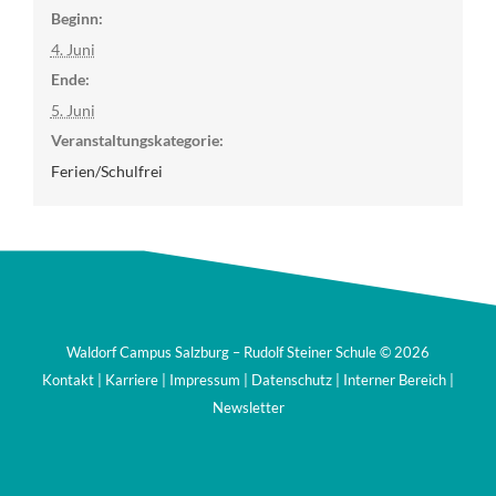
Beginn:
4. Juni
Ende:
5. Juni
Veranstaltungskategorie:
Ferien/Schulfrei
Waldorf Campus Salzburg – Rudolf Steiner Schule ©
2026
Kontakt
|
Karriere
|
Impressum
|
Datenschutz
|
Interner Bereich
|
Newsletter