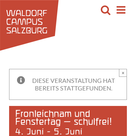
Zum
Inhalt
springen
×
DIESE VERANSTALTUNG HAT
BEREITS STATTGEFUNDEN.
Fronleichnam und
Fenstertag – schulfrei!
4. Juni
-
5. Juni