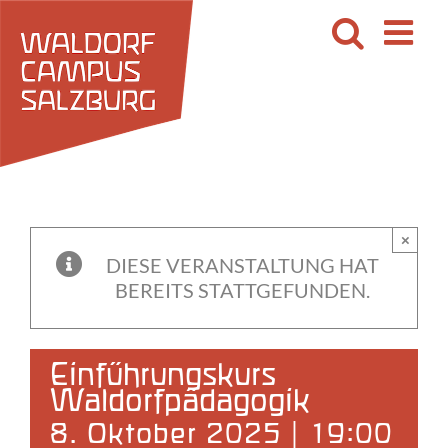
Zum
Inhalt
springen
×
DIESE VERANSTALTUNG HAT
BEREITS STATTGEFUNDEN.
Einführungskurs
Waldorfpädagogik
8. Oktober 2025 | 19:00